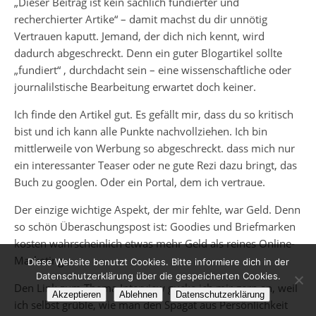
„Dieser Beitrag ist kein sachlich fundierter und
recherchierter Artike“ – damit machst du dir unnötig
Vertrauen kaputt. Jemand, der dich nich kennt, wird
dadurch abgeschreckt. Denn ein guter Blogartikel sollte
„fundiert“ , durchdacht sein – eine wissenschaftliche oder
journalilstische Bearbeitung erwartet doch keiner.
Ich finde den Artikel gut. Es gefällt mir, dass du so kritisch
bist und ich kann alle Punkte nachvollziehen. Ich bin
mittlerweile von Werbung so abgeschreckt. dass mich nur
ein interessanter Teaser oder ne gute Rezi dazu bringt, das
Buch zu googlen. Oder ein Portal, dem ich vertraue.
Der einzige wichtige Aspekt, der mir fehlte, war Geld. Denn
so schön Überaschungspost ist: Goodies und Briefmarken
kosten wahrscheinlich etwas mehr Geld als reines Online-
Marketing.
Diese Website benutzt Cookies. Bitte informiere dich in der
Datenschutzerklärung über die gespeicherten Cookies.
Den Link zum Thema Interview gucke ich mir gern an, weil
Akzeptieren
Ablehnen
Datenschutzerklärung
ich selbst grüble, wie man den Spagat aus Persönlichkeit