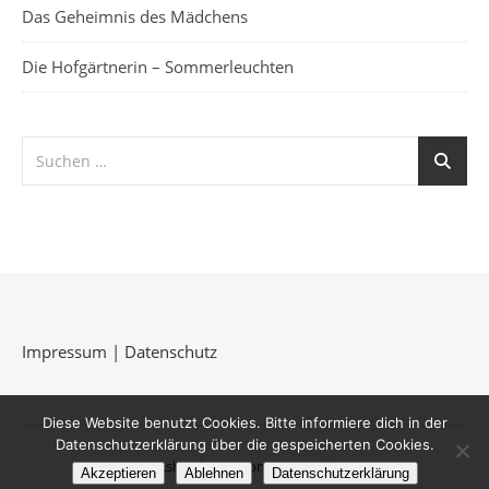
Das Geheimnis des Mädchens
Die Hofgärtnerin – Sommerleuchten
Impressum
|
Datenschutz
Diese Website benutzt Cookies. Bitte informiere dich in der
Datenschutzerklärung über die gespeicherten Cookies.
Ashe Theme von
WP Royal
.
Akzeptieren
Ablehnen
Datenschutzerklärung