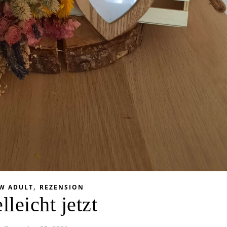
,
W ADULT
REZENSION
lleicht jetzt