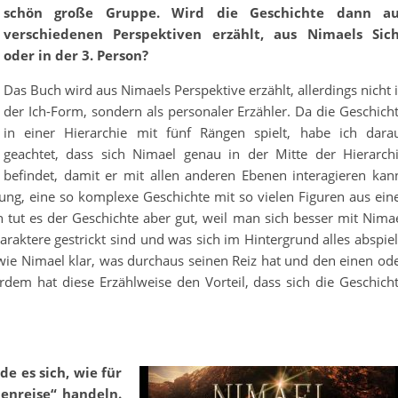
schön große Gruppe. Wird die Geschichte dann au
verschiedenen Perspektiven erzählt, aus Nimaels Sic
oder in der 3. Person?
Das Buch wird aus Nimaels Perspektive erzählt, allerdings nicht 
der Ich-Form, sondern als personaler Erzähler. Da die Geschich
in einer Hierarchie mit fünf Rängen spielt, habe ich dara
geachtet, dass sich Nimael genau in der Mitte der Hierarch
befindet, damit er mit allen anderen Ebenen interagieren kan
ung, eine so komplexe Geschichte mit so vielen Figuren aus ein
ch tut es der Geschichte aber gut, weil man sich besser mit Nima
araktere gestrickt sind und was sich im Hintergrund alles abspiel
ie Nimael klar, was durchaus seinen Reiz hat und den einen od
dem hat diese Erzählweise den Vorteil, dass sich die Geschich
de es sich, wie für
enreise“ handeln.