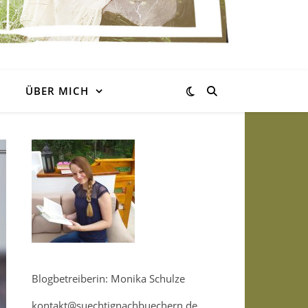
ÜBER MICH
Blogbetreiberin: Monika Schulze
kontakt@suechtignachbuechern.de