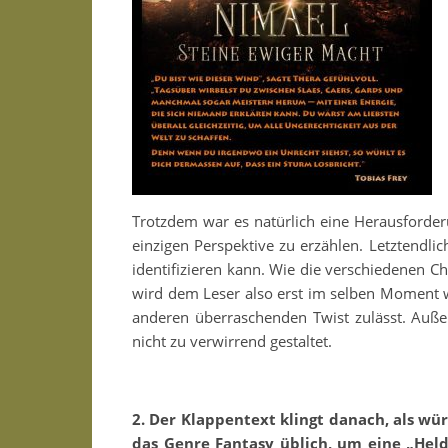
Trotzdem war es natürlich eine Herausforder
einzigen Perspektive zu erzählen. Letztendli
identifizieren kann. Wie die verschiedenen Ch
wird dem Leser also erst im selben Moment w
anderen überraschenden Twist zulässt. Außer
nicht zu verwirrend gestaltet.
2. Der Klappentext klingt danach, als wür
das Genre Fantasy üblich, um eine „Held