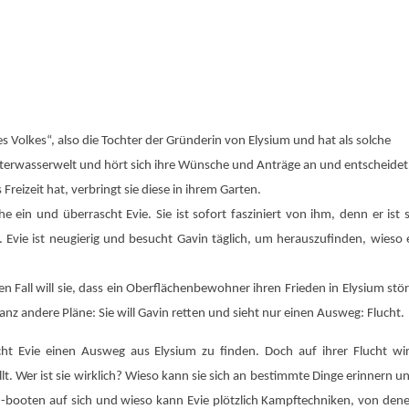
 des Volkes“, also die Tochter der Gründerin von Elysium und hat als solche
terwasserwelt und hört sich ihre Wünsche und Anträge an und entscheidet
eizeit hat, verbringt sie diese in ihrem Garten.
ein und überrascht Evie. Sie ist sofort fasziniert von ihm, denn er ist 
. Evie ist neugierig und besucht Gavin täglich, um herauszufinden, wieso 
 Fall will sie, dass ein Oberflächenbewohner ihren Frieden in Elysium stör
nz andere Pläne: Sie will Gavin retten und sieht nur einen Ausweg: Flucht.
 Evie einen Ausweg aus Elysium zu finden. Doch auf ihrer Flucht wi
ellt. Wer ist sie wirklich? Wieso kann sie sich an bestimmte Dinge erinnern u
U-booten auf sich und wieso kann Evie plötzlich Kampftechniken, von den