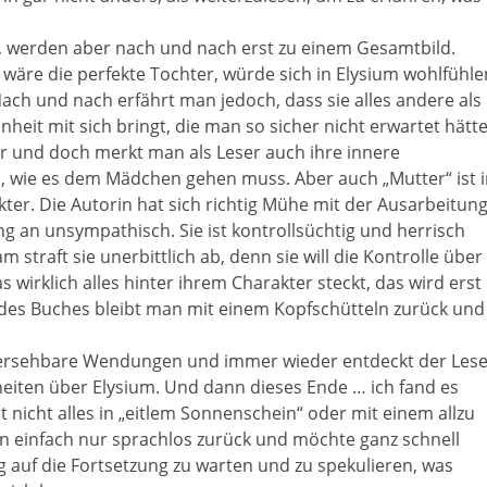
n, werden aber nach und nach erst zu einem Gesamtbild.
 wäre die perfekte Tochter, würde sich in Elysium wohlfühle
ach und nach erfährt man jedoch, dass sie alles andere als
heit mit sich bringt, die man so sicher nicht erwartet hätte
bar und doch merkt man als Leser auch ihre innere
en, wie es dem Mädchen gehen muss. Aber auch „Mutter“ ist 
kter. Die Autorin hat sich richtig Mühe mit der Ausarbeitun
ng an unsympathisch. Sie ist kontrollsüchtig und herrisch
straft sie unerbittlich ab, denn sie will die Kontrolle über
wirklich alles hinter ihrem Charakter steckt, das wird erst
 des Buches bleibt man mit einem Kopfschütteln zurück und
rhersehbare Wendungen und immer wieder entdeckt der Lese
eiten über Elysium. Und dann dieses Ende … ich fand es
t nicht alles in „eitlem Sonnenschein“ oder mit einem allzu
an einfach nur sprachlos zurück und möchte ganz schnell
ig auf die Fortsetzung zu warten und zu spekulieren, was