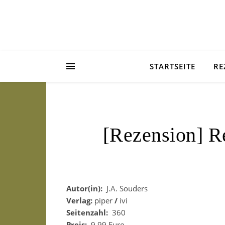
STARTSEITE
RE
[Rezension] R
Autor(in):
J.A. Souders
Verlag:
piper
/
ivi
Seitenzahl:
360
Preis:
9,99 Euro