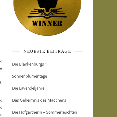
NEUESTE BEITRÄGE
so
Die Blankenburgs 1
er
Sonnenblumentage
t,
Die Lavendeljahre
Das Geheimnis des Mädchens
rd
nd
Die Hofgärtnerin – Sommerleuchten
en