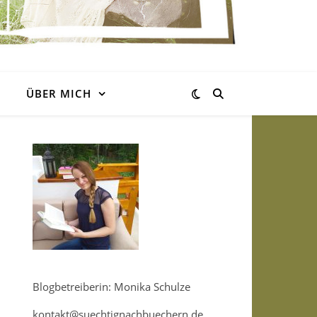
ÜBER MICH
Blogbetreiberin: Monika Schulze
kontakt@suechtignachbuechern.de