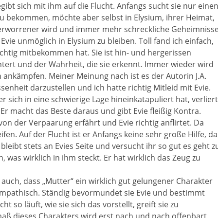
bt sich mit ihm auf die Flucht. Anfangs sucht sie nur eine
u bekommen, möchte aber selbst in Elysium, ihrer Heimat,
verworrener wird und immer mehr schreckliche Geheimniss
vie unmöglich in Elysium zu bleiben. Toll fand ich einfach,
richtig mitbekommen hat. Sie ist hin- und hergerissen
htert und der Wahrheit, die sie erkennt. Immer wieder wird
n ankämpfen. Meiner Meinung nach ist es der Autorin J.A.
senheit darzustellen und ich hatte richtig Mitleid mit Evie.
sich in eine schwierige Lage hineinkatapuliert hat, verliert
r macht das Beste daraus und gibt Evie fleißig Kontra.
 von der Verpaarung erfährt und Evie richtig anflirtet. Da
fen. Auf der Flucht ist er Anfangs keine sehr große Hilfe, da
bleibt stets an Evies Seite und versucht ihr so gut es geht z
 was wirklich in ihm steckt. Er hat wirklich das Zeug zu
 auch, dass „Mutter“ ein wirklich gut gelungener Charakter
s sympathisch. Ständig bevormundet sie Evie und bestimmt
 so läuft, wie sie sich das vorstellt, greift sie zu
aß dieses Charakters wird erst nach und nach offenbart