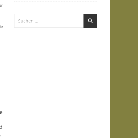
er
ie
ie
nd
,