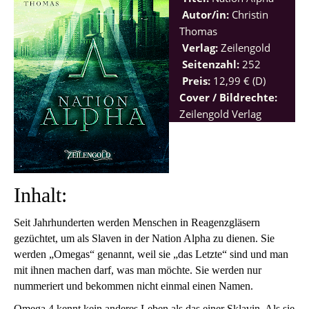
Autor/in:
Christin
Thomas
Verlag:
Zeilengold
Seitenzahl:
252
Preis:
12,99 € (D)
Cover / Bildrechte:
Zeilengold Verlag
Inhalt:
Seit Jahrhunderten werden Menschen in Reagenzgläsern
gezüchtet, um als Slaven in der Nation Alpha zu dienen. Sie
werden „Omegas“ genannt, weil sie „das Letzte“ sind und man
mit ihnen machen darf, was man möchte. Sie werden nur
nummeriert und bekommen nicht einmal einen Namen.
Omega 4 kennt kein anderes Leben als das einer Sklavin. Als sie