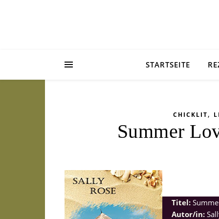
STARTSEITE
RE
,
CHICKLIT
L
Summer Love
Titel:
Summer 
Autor/in:
Sal