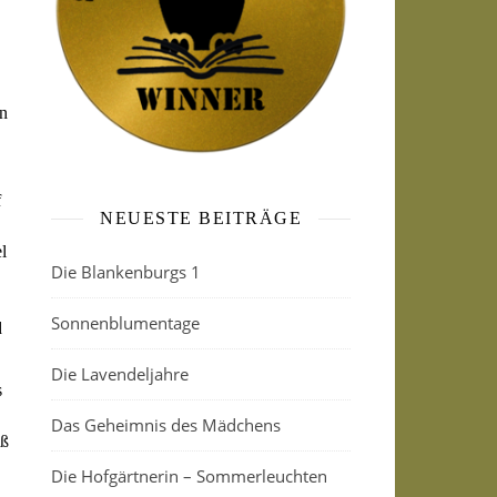
en
f
NEUESTE BEITRÄGE
l
Die Blankenburgs 1
Sonnenblumentage
d
Die Lavendeljahre
s
Das Geheimnis des Mädchens
iß
Die Hofgärtnerin – Sommerleuchten