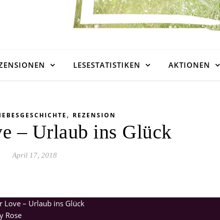
ZENSIONEN
LESESTATISTIKEN
AKTIONEN
,
IEBESGESCHICHTE
REZENSION
 – Urlaub ins Glück
April 17, 2018
Love – Urlaub ins Glück
ly Rose