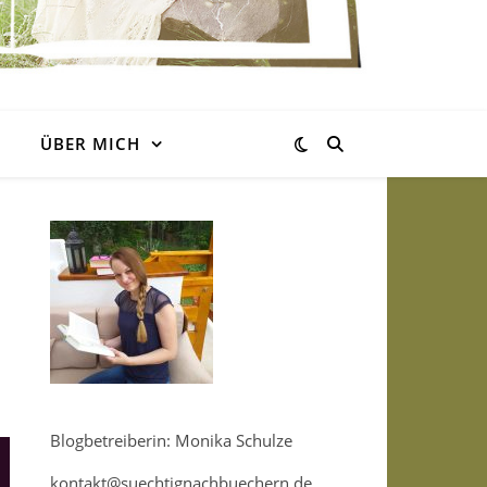
ÜBER MICH
Blogbetreiberin: Monika Schulze
kontakt@suechtignachbuechern.de