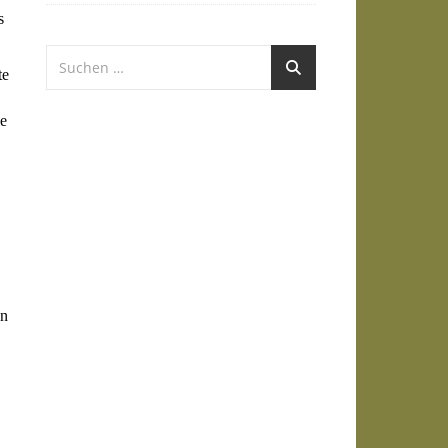
s
te
ie
en