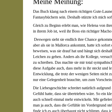
Meine Meinung:
Das Buch klang nach einem richtigen Gute-Laune-
Fantasybüchern sein. Deshalb stürzte ich mich sof
Gleich zu Beginn erlebt man, wie Helena von ihre
in ihrem Job ist, weil ihr Boss ein richtiger Macho 
Deswegen sieht sie endlich ihre Chance gekommen,
aber als sie in Mallorca ankommt, hatte ich sofor
beweisen, was sie drauf hat und hängt sich deshalb 
Leichen zu gehen. Anders als ihr Kollege, versucht
zu schreiben. Das machte sie mir total sympathisc
diese Aufgabe auch, dass mehr in ihr steckt und ler
Entwicklung, die trotz der wenigen Seiten nicht 
nur eine Gelegenheit brauchte, um zum Vorschei
Die Liebesgeschichte schreitet natürlich aufgrund 
Gefühl hatte, dass sie übertrieben wäre. So ein kl
auch schnell einmal mehr entwickeln. Mir gefielen
man ja auch, dass die Gefühle im Vordergrund st
finde ich es auch überhaupt nicht schlimm, dass i