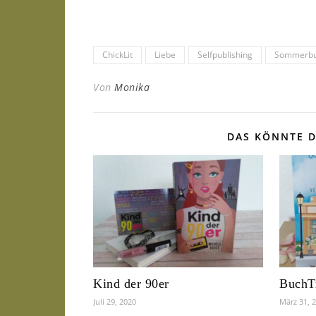
ChickLit
Liebe
Selfpublishing
Sommerb
Von
Monika
DAS KÖNNTE D
Kind der 90er
BuchT
Juli 29, 2020
März 31, 