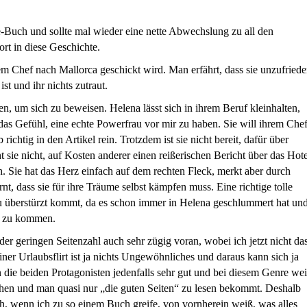
Buch und sollte mal wieder eine nette Abwechslung zu all den
ort in diese Geschichte.
m Chef nach Mallorca geschickt wird. Man erfährt, dass sie unzufried
ist und ihr nichts zutraut.
 um sich zu beweisen. Helena lässt sich in ihrem Beruf kleinhalten,
t das Gefühl, eine echte Powerfrau vor mir zu haben. Sie will ihrem Che
richtig in den Artikel rein. Trotzdem ist sie nicht bereit, dafür über
 sie nicht, auf Kosten anderer einen reißerischen Bericht über das Hote
h. Sie hat das Herz einfach auf dem rechten Fleck, merkt aber durch
nt, dass sie für ihre Träume selbst kämpfen muss. Eine richtige tolle
zu überstürzt kommt, da es schon immer in Helena geschlummert hat un
n zu kommen.
der geringen Seitenzahl auch sehr zügig voran, wobei ich jetzt nicht da
einer Urlaubsflirt ist ja nichts Ungewöhnliches und daraus kann sich ja
 die beiden Protagonisten jedenfalls sehr gut und bei diesem Genre we
ehen und man quasi nur „die guten Seiten“ zu lesen bekommt. Deshalb
ch, wenn ich zu so einem Buch greife, von vornherein weiß, was alles