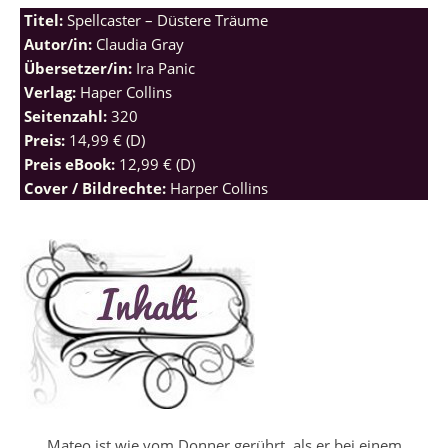
Titel:
Spellcaster – Düstere Träume
Autor/in:
Claudia Gray
Übersetzer/in:
Ira Panic
Verlag:
Haper Collins
Seitenzahl:
320
Preis:
14,99 € (D)
Preis eBook:
12,99 € (D)
Cover / Bildrechte:
Harper Collins
Mateo ist wie vom Donner gerührt, als er bei einem