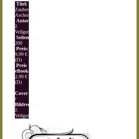
Titel:
Zauberhaftes
Aschenputtel
Autor/in:
J.
Vellguth
Seitenzahl:
200
Preis:
9,99 €
(D)
Preis
eBook:
2,99 €
(D)
Cover
/
Bildrechte:
J.
Vellguth