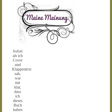
Sofort
als ich
Cover
und
Klappentext
sah,
war
mir
klar,
dass
ich
dieses
Buch
haben