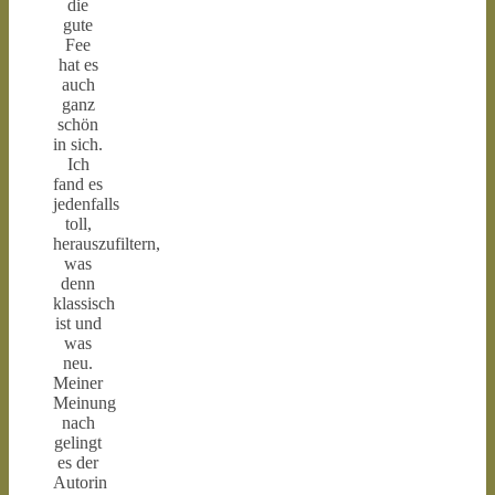
die
gute
Fee
hat es
auch
ganz
schön
in sich.
Ich
fand es
jedenfalls
toll,
herauszufiltern,
was
denn
klassisch
ist und
was
neu.
Meiner
Meinung
nach
gelingt
es der
Autorin