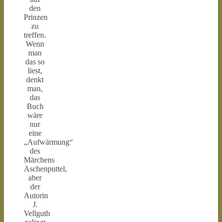
den
Prinzen
zu
treffen.
Wenn
man
das so
liest,
denkt
man,
das
Buch
wäre
nur
eine
„Aufwärmung“
des
Märchens
Aschenputtel,
aber
der
Autorin
J.
Vellguth