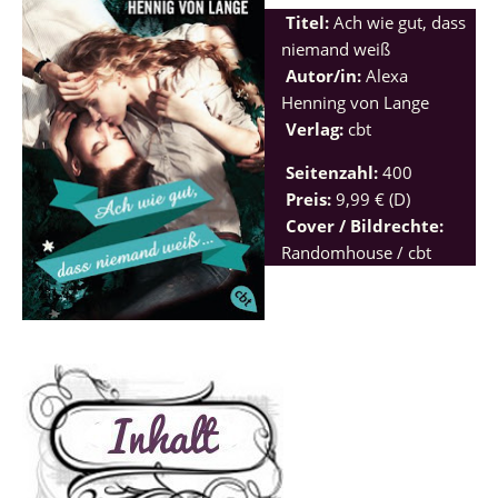
Titel:
Ach wie gut, dass
niemand weiß
Autor/in:
Alexa
Henning von Lange
Verlag:
cbt
Seitenzahl:
400
Preis:
9,99 € (D)
Cover / Bildrechte:
Randomhouse / cbt