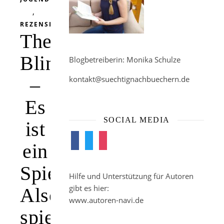
,
REZENSION
The
Blinds
Blogbetreiberin: Monika Schulze
–
kontakt@suechtignachbuechern.de
Es
SOCIAL MEDIA
ist
facebook
twitter
instagram
ein
Spiel.
Hilfe und Unterstützung für Autoren
gibt es hier:
Also
www.autoren-navi.de
spiel!