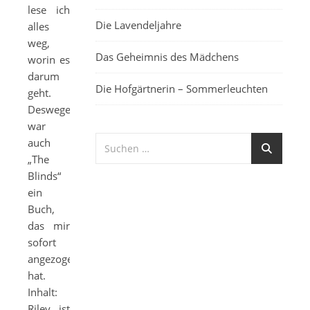
lese ich
Die Lavendeljahre
alles
weg,
Das Geheimnis des Mädchens
worin es
darum
Die Hofgärtnerin – Sommerleuchten
geht.
Deswegen
war
auch
„The
Blinds“
ein
Buch,
das mir
sofort
angezogen
hat.
Inhalt:
Riley ist