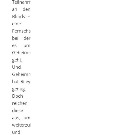
Teilnahme
an den
Blinds –
eine
Fernsehshow,
bei der
es um
Geheimnisse
geht.
Und
Geheimnisse
hat Riley
genug.
Doch
reichen
diese
aus, um
weiterzukommen
und