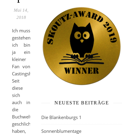
Mai 14,
2018
Ich muss
gestehen,
ich bin
ja ein
kleiner
Fan von
Castingshows.
Seit
diese
sich
auch in
NEUESTE BEITRÄGE
die
Buchwelt
Die Blankenburgs 1
geschlichen
haben,
Sonnenblumentage