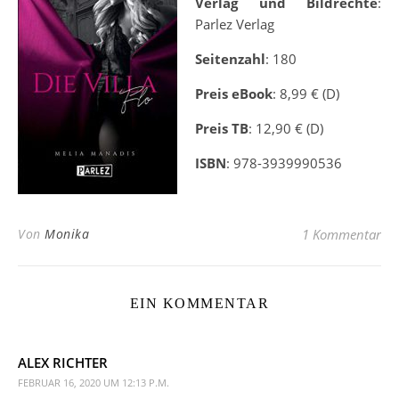
Verlag und Bildrechte
:
Parlez Verlag
Seitenzahl
: 180
Preis eBook
: 8,99 € (D)
Preis TB
: 12,90 € (D)
ISBN
: 978-3939990536
Von
Monika
1 Kommentar
EIN KOMMENTAR
ALEX RICHTER
FEBRUAR 16, 2020 UM 12:13 P.M.