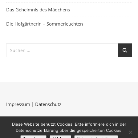
Das Geheimnis des Mädchens
Die Hofgärtnerin – Sommerleuchten
Impressum
|
Datenschutz
Diese Website benutzt Cookies. Bitte informiere dich in der
Datenschutzerklärung über die gespeicherten Cookies.
Ashe Theme von
WP Royal
.