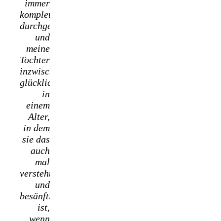
immer
komplett
durchgetimed
und
meine
Tochter
inzwischen
glücklicherweise
in
einem
Alter,
in dem
sie das
auch
mal
versteht
und
besänftigt
ist,
wenn