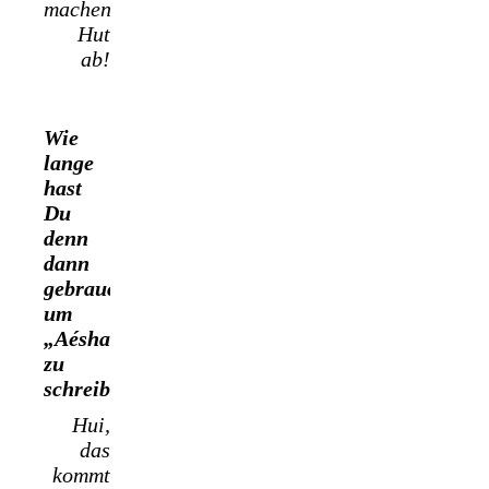
machen!
Hut
ab!
Wie
lange
hast
Du
denn
dann
gebraucht,
um
„Aésha“
zu
schreiben?
Hui,
das
kommt