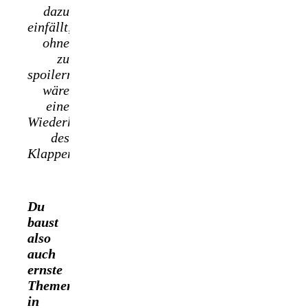
dazu
einfällt,
ohne
zu
spoilern,
wäre
eine
Wiederholung
des
Klappentextes.
Du
baust
also
auch
ernste
Themen
in