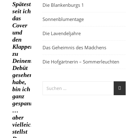
Spätestens
Die Blankenburgs 1
seit ich
das
Sonnenblumentage
Cover
und
Die Lavendeljahre
den
Klappentext
Das Geheimnis des Mädchens
zu
Deinem
Die Hofgärtnerin – Sommerleuchten
Debüt
gesehen
habe,
bin ich
ganz
gespannt
…
aber
vielleicht
stellst