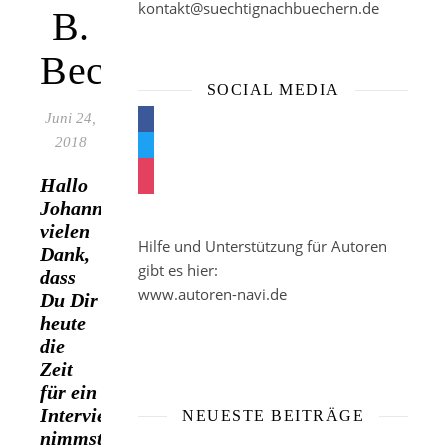
kontakt@suechtignachbuechern.de
B.
Becking
SOCIAL MEDIA
Juni 24,
facebook
2018
twitter
instagram
Hallo
Johanna,
vielen
Hilfe und Unterstützung für Autoren
Dank,
gibt es hier:
dass
www.autoren-navi.de
Du Dir
heute
die
Zeit
für ein
Interview
NEUESTE BEITRÄGE
nimmst.