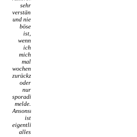
sehr
verständnisvoll
und nie
böse
ist,
wenn
ich
mich
mal
wochenlang
zurückziehe
oder
nur
sporadisch
melde.
Ansonsten
ist
eigentlich
alles