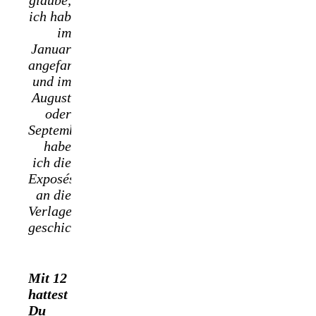
glaube,
ich hab
im
Januar
angefangen
und im
August
oder
September
habe
ich die
Exposés
an die
Verlage
geschickt.
Mit 12
hattest
Du