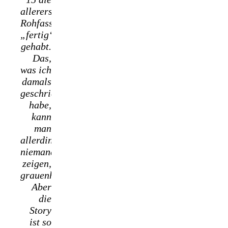
allererste
Rohfassung
„fertig“
gehabt.
Das,
was ich
damals
geschrieben
habe,
kann
man
allerdings
niemandem
zeigen,
grauenhaft!
Aber
die
Story
ist so