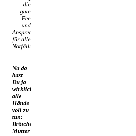
die
gute
Fee
und
Ansprechpartnerin
für alle
Notfälle.
Na da
hast
Du ja
wirklich
alle
Hände
voll zu
tun:
Brötchenjob,
Mutter