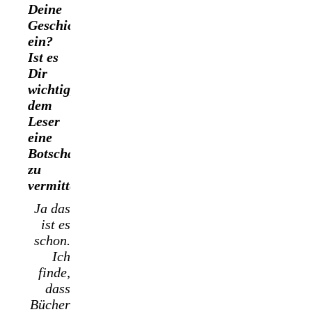
Deine
Geschichten
ein?
Ist es
Dir
wichtig,
dem
Leser
eine
Botschaft
zu
vermitteln?
Ja das
ist es
schon.
Ich
finde,
dass
Bücher