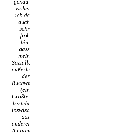
genau,
wobei
ich da
auch
sehr
froh
bin,
dass
mein
Sozialleben
außerhalb
der
Buchwelt
(ein
Großteil
besteht
inzwischen
aus
anderen
Autoren),