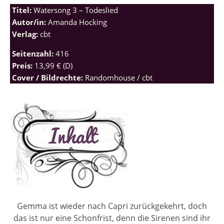
Titel:
Watersong 3 – Todeslied
Autor/in:
Amanda Hocking
Verlag:
cbt
Seitenzahl:
416
Preis:
13,99 € (D)
Cover / Bildrechte:
Randomhouse / cbt
Gemma ist wieder nach Capri zurückgekehrt, doch
das ist nur eine Schonfrist, denn die Sirenen sind ihr