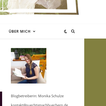
ÜBER MICH
Blogbetreiberin: Monika Schulze
kontakt@suechtignachbuechern.de