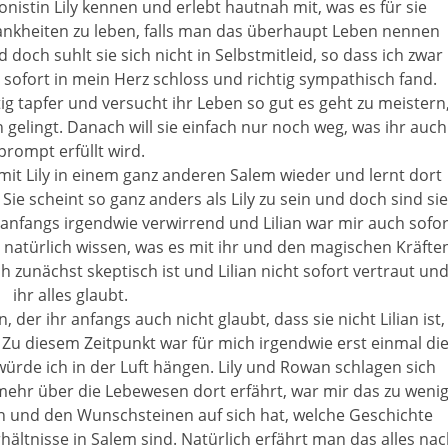
nistin Lily kennen und erlebt hautnah mit, was es für sie
Krankheiten zu leben, falls man das überhaupt Leben nennen
d doch suhlt sie sich nicht in Selbstmitleid, so dass ich zwar
m sofort in mein Herz schloss und richtig sympathisch fand.
chtig tapfer und versucht ihr Leben so gut es geht zu meistern
 gelingt. Danach will sie einfach nur noch weg, was ihr auch
prompt erfüllt wird.
t Lily in einem ganz anderen Salem wieder und lernt dort
Sie scheint so ganz anders als Lily zu sein und doch sind sie
 anfangs irgendwie verwirrend und Lilian war mir auch sofor
 natürlich wissen, was es mit ihr und den magischen Kräfte
uch zunächst skeptisch ist und Lilian nicht sofort vertraut un
ihr alles glaubt.
der ihr anfangs auch nicht glaubt, dass sie nicht Lilian ist,
u diesem Zeitpunkt war für mich irgendwie erst einmal di
 würde ich in der Luft hängen. Lily und Rowan schlagen sich
hr über die Lebewesen dort erfährt, war mir das zu wenig
en und den Wunschsteinen auf sich hat, welche Geschichte
ältnisse in Salem sind. Natürlich erfährt man das alles nac