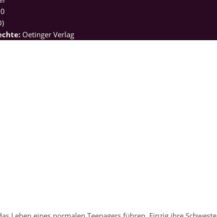
80
D)
echte:
Oetinger Verlag
das Leben eines normalen Teenagers führen. Einzig ihre Schweste