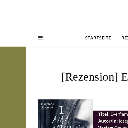
STARTSEITE
RE
[Rezension] E
Titel:
Everflam
Autor/in:
Jose
Verlag:
Oeting