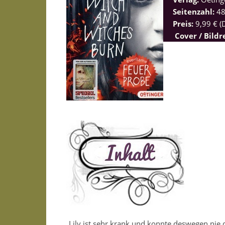
Seitenzahl:
4
Preis:
9,99 € (
Cover / Bildr
Lily ist sehr krank und konnte deswegen nie 