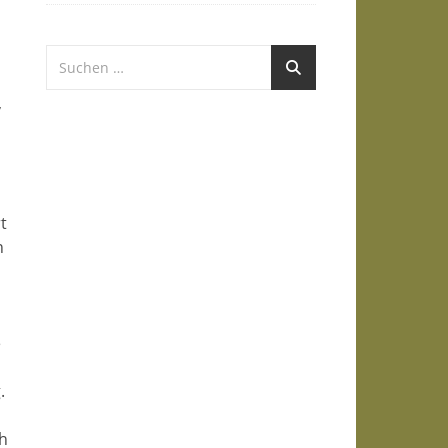
,
t
n
d
e
.
h