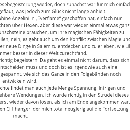
esebegeisterung wieder, doch zunächst war für mich einfac
flaut, was jedoch zum Glück nicht lange anhielt.
phine Angelini in „Everflame“ geschaffen hat, einfach nur
hichten über Hexen, aber diese war wieder einmal etwas ganz
unschsteine brauchen, um ihre magischen Fähigkeiten zu
eilen, nein, es geht auch um den Konflikt zwischen Magie un
der neue Dinge in Salem zu entdecken und zu erleben, wie Lil
mmer besser in dieser Welt zurechtfand.
ichtig begeistern. Da geht es einmal nicht darum, dass sich
ntscheiden muss und doch ist es irgendwie auch eine
l gespannt, wie sich das Ganze in den Folgebänden noch
entwickeln wird.
chte findet man auch jede Menge Spannung, Intrigen und
sehbare Wendungen. Ich wurde richtig in den Strudel dieses
erst wieder davon lösen, als ich am Ende angekommen war.
n Cliffhanger, der mich total neugierig auf die Fortsetzung
macht.