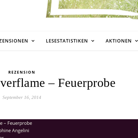
ZENSIONEN
LESESTATISTIKEN
AKTIONEN
REZENSION
verflame – Feuerprobe
September 16, 2014
e – Feuerprobe
phine Angelini
er