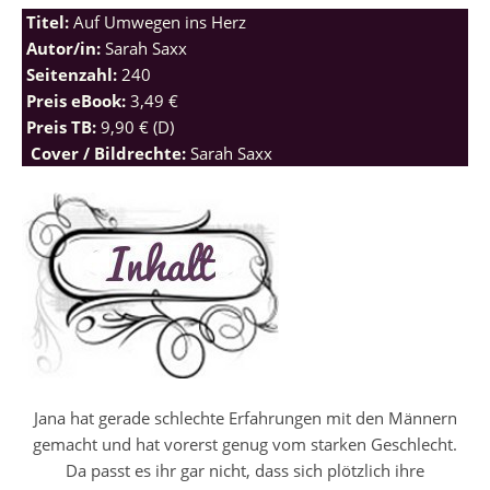
Titel:
Auf Umwegen ins Herz
Autor/in:
Sarah Saxx
Seitenzahl:
240
Preis eBook:
3,49 €
Preis TB:
9,90 € (D)
Cover / Bildrechte:
Sarah Saxx
Jana hat gerade schlechte Erfahrungen mit den Männern
gemacht und hat vorerst genug vom starken Geschlecht.
Da passt es ihr gar nicht, dass sich plötzlich ihre