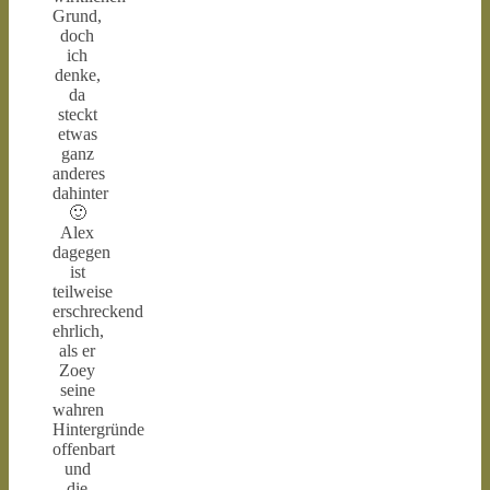
Grund,
doch
ich
denke,
da
steckt
etwas
ganz
anderes
dahinter
🙂
Alex
dagegen
ist
teilweise
erschreckend
ehrlich,
als er
Zoey
seine
wahren
Hintergründe
offenbart
und
die