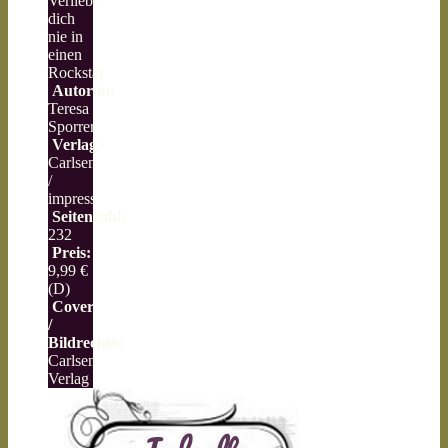
Verliebe
dich
nie in
einen
Rockstar
Autor/in:
Teresa
Sporrer
Verlag
:
Carlsen
/
impress
Seitenzahl:
232
Preis:
9,99 €
(D)
Cover
/
Bildrechte:
Carlsen
Verlag