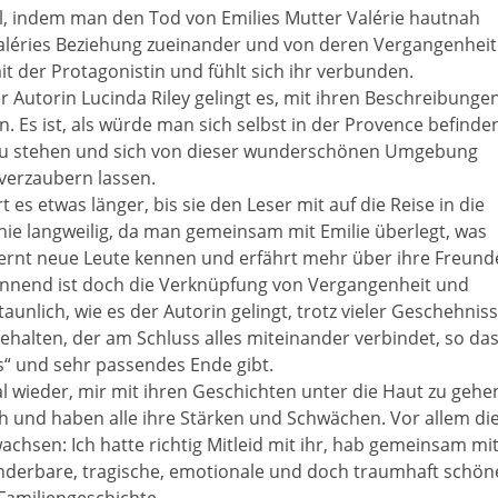
l, indem man den Tod von Emilies Mutter Valérie hautnah
Valéries Beziehung zueinander und von deren Vergangenheit
t der Protagonistin und fühlt sich ihr verbunden.
 Autorin Lucinda Riley gelingt es, mit ihren Beschreibunge
. Es ist, als würde man sich selbst in der Provence befinde
au stehen und sich von dieser wunderschönen Umgebung
verzaubern lassen.
 es etwas länger, bis sie den Leser mit auf die Reise in die
nie langweilig, da man gemeinsam mit Emilie überlegt, was
 lernt neue Leute kennen und erfährt mehr über ihre Freund
nnend ist doch die Verknüpfung von Vergangenheit und
unlich, wie es der Autorin gelingt, trotz vieler Geschehnis
ehalten, der am Schluss alles miteinander verbindet, so da
s“ und sehr passendes Ende gibt.
l wieder, mir mit ihren Geschichten unter die Haut zu gehe
ch und haben alle ihre Stärken und Schwächen. Vor allem di
achsen: Ich hatte richtig Mitleid mit ihr, hab gemeinsam mi
wunderbare, tragische, emotionale und doch traumhaft schön