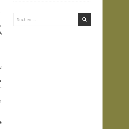
.
n
n,
e
se
ss
n.
e
t
e