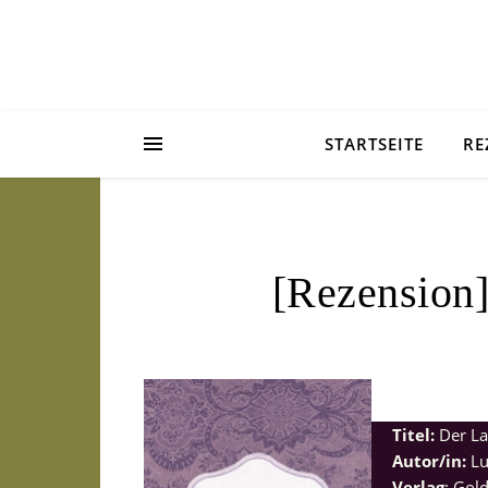
STARTSEITE
RE
[Rezension]
Titel:
Der La
Autor/in:
Lu
Verlag
: Go