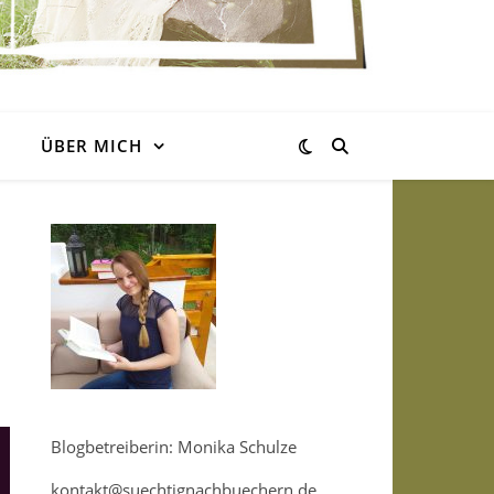
ÜBER MICH
Blogbetreiberin: Monika Schulze
kontakt@suechtignachbuechern.de