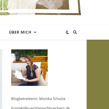
ÜBER MICH
Blogbetreiberin: Monika Schulze
kontakt@suechtignachbuechern.de