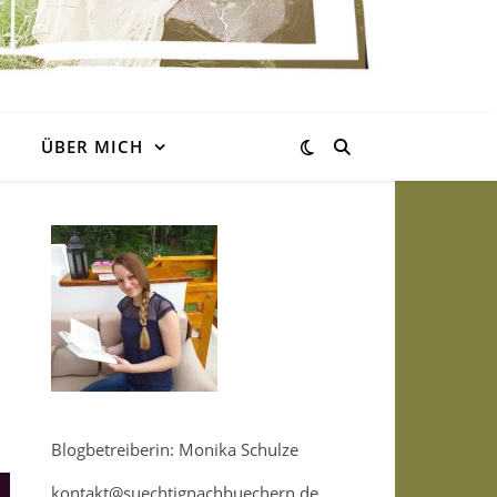
ÜBER MICH
Blogbetreiberin: Monika Schulze
kontakt@suechtignachbuechern.de