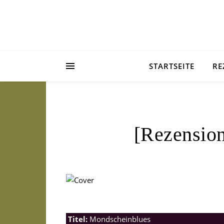
STARTSEITE
RE
[Rezensio
Titel:
Mondscheinblues