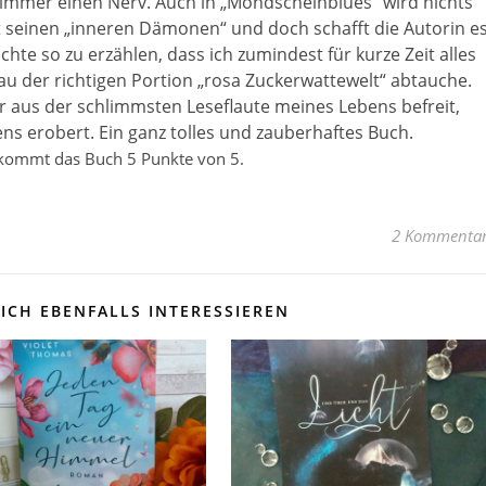
 immer einen Nerv. Auch in „Mondscheinblues“ wird nichts
t seinen „inneren Dämonen“ und doch schafft die Autorin e
chte so zu erzählen, dass ich zumindest für kurze Zeit alles
u der richtigen Portion „rosa Zuckerwattewelt“ abtauche.
 aus der schlimmsten Leseflaute meines Lebens befreit,
ns erobert. Ein ganz tolles und zauberhaftes Buch.
kommt das Buch 5 Punkte von 5.
2 Kommenta
ICH EBENFALLS INTERESSIEREN