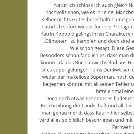
Natürlich schloss ich auch gleich N
nachvollziehen, wie es ihr ging. Manch
selber nichts Gutes bereithalten und ge
natürlich sofort wieder für ihre Protago
Katrin Koppold gelingt ihren Charakteren
„Dämonen“ zu kämpfen und doch sind es 
Wie schon gesagt: Diese Ges
Besonders schön fand ich es, dass man d
konnte, da das Buch abwechselnd aus Nina
ist es super gelungen Toms Denkweisen dar
weder der makellose Superman, noch der 
begegnen könnte, mit all seinen Fehler 
bitte einmal ei
Doch noch etwas Besonderes findet man
Beschreibung der Landschaft und all der P
man genau merkt, dass Katrin hier selbs
wird alles so bildlich beschrieben und mit
Fernweh a