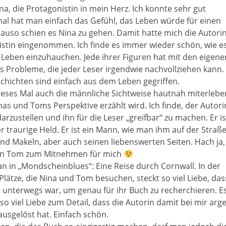
ina, die Protagonistin in mein Herz. Ich konnte sehr gut
mal hat man einfach das Gefühl, das Leben würde für einen
nauso schien es Nina zu gehen. Damit hatte mich die Autori
nistin eingenommen. Ich finde es immer wieder schön, wie e
 Leben einzuhauchen. Jede ihrer Figuren hat mit den eigene
Probleme, die jeder Leser irgendwie nachvollziehen kann.
chichten sind einfach aus dem Leben gegriffen.
ieses Mal auch die männliche Sichtweise hautnah miterlebe
s und Toms Perspektive erzählt wird. Ich finde, der Autori
zustellen und ihn für die Leser „greifbar“ zu machen. Er is
traurige Held. Er ist ein Mann, wie man ihm auf der Straß
und Makeln, aber auch seinen liebenswerten Seiten. Hach ja,
nen Tom zum Mitnehmen für mich
 in „Mondscheinblues“: Eine Reise durch Cornwall. In der
lätze, die Nina und Tom besuchen, steckt so viel Liebe, das
t unterwegs war, um genau für ihr Buch zu recherchieren. E
 so viel Liebe zum Detail, dass die Autorin damit bei mir arg
usgelöst hat. Einfach schön.