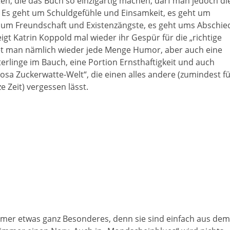
ten, die das Buch so einzigartig machen, darf man jedoch di
. Es geht um Schuldgefühle und Einsamkeit, es geht um
t um Freundschaft und Existenzängste, es geht ums Abschie
igt Katrin Koppold mal wieder ihr Gespür für die „richtige
et man nämlich wieder jede Menge Humor, aber auch eine
erlinge im Bauch, eine Portion Ernsthaftigkeit und auch
rosa Zuckerwatte-Welt“, die einen alles andere (zumindest fü
e Zeit) vergessen lässt.
mmer etwas ganz Besonderes, denn sie sind einfach aus dem