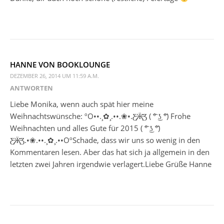
HANNE VON BOOKLOUNGE
DEZEMBER 26, 2014 UM 11:59 A.M.
ANTWORTEN
Liebe Monika, wenn auch spät hier meine
Weihnachtswünsche: ºO••.¸✿¸.••.❀•.Ƹ̵̡Ӝ̵̨̄Ʒ ( ͡° ͜ʖ ͡°) Frohe
Weihnachten und alles Gute für 2015 ( ͡° ͜ʖ ͡°)
Ƹ̵̡Ӝ̵̨̄Ʒ.•❀.••.¸✿¸.••OºSchade, dass wir uns so wenig in den
Kommentaren lesen. Aber das hat sich ja allgemein in den
letzten zwei Jahren irgendwie verlagert.Liebe Grüße Hanne