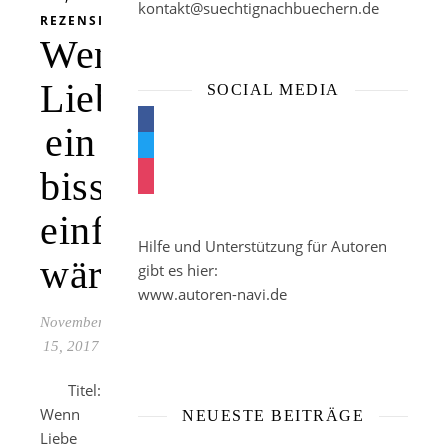
kontakt@suechtignachbuechern.de
REZENSION
Wenn
Liebe
SOCIAL MEDIA
facebook
ein
twitter
bisschen
instagram
einfacher
Hilfe und Unterstützung für Autoren
wäre
gibt es hier:
www.autoren-navi.de
November
15, 2017
Titel:
Wenn
NEUESTE BEITRÄGE
Liebe