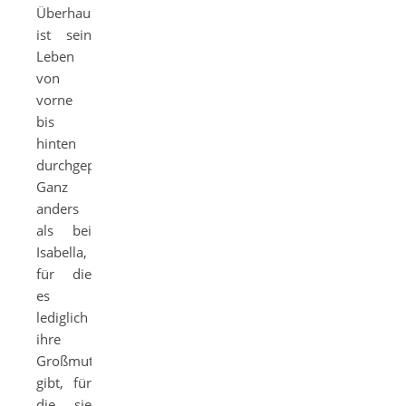
Überhaupt
ist sein
Leben
von
vorne
bis
hinten
durchgeplant.
Ganz
anders
als bei
Isabella,
für die
es
lediglich
ihre
Großmutter
gibt, für
die sie