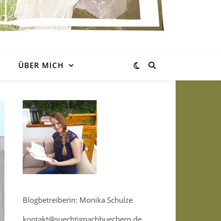
ÜBER MICH
Blogbetreiberin: Monika Schulze
kontakt@suechtignachbuechern.de