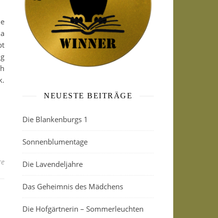
ue
na
bt
ig
ch
k.
NEUESTE BEITRÄGE
Die Blankenburgs 1
Sonnenblumentage
re
Die Lavendeljahre
Das Geheimnis des Mädchens
Die Hofgärtnerin – Sommerleuchten