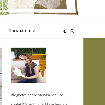
ÜBER MICH
Blogbetreiberin: Monika Schulze
kontakt@suechtignachbuechern.de