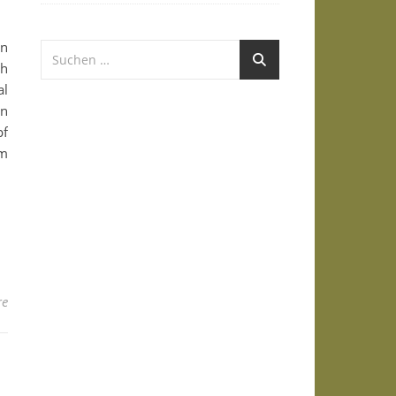
on
ch
al
en
pf
em
re