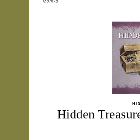
Monika
HI
Hidden Treasure