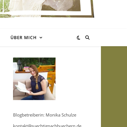
ÜBER MICH
Blogbetreiberin: Monika Schulze
kontakt@suechtignachbuechern.de