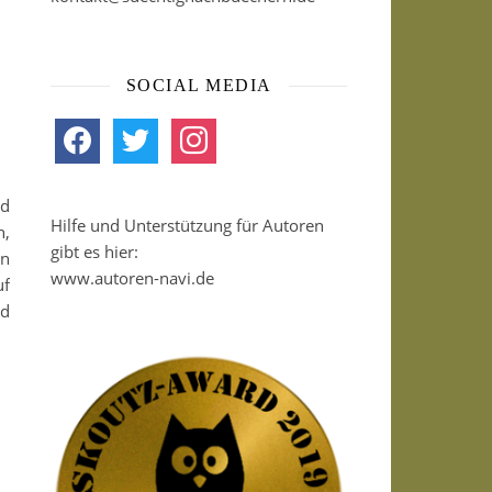
SOCIAL MEDIA
facebook
twitter
instagram
nd
Hilfe und Unterstützung für Autoren
n,
gibt es hier:
en
www.autoren-navi.de
uf
nd